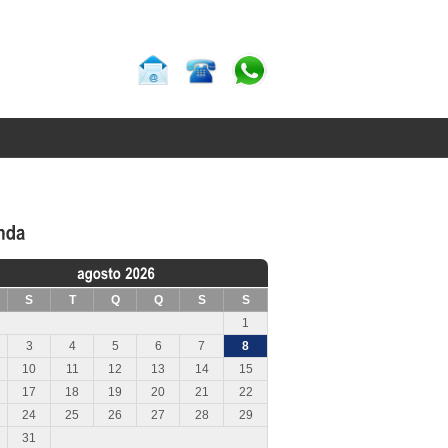
S
T
Q
Q
S
S
1
3
4
5
6
7
8
10
11
12
13
14
15
17
18
19
20
21
22
24
25
26
27
28
29
31