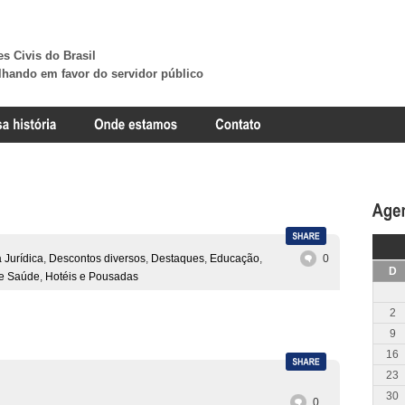
s Civis do Brasil
lhando em favor do servidor público
 Jurídica
,
Descontos diversos
,
Destaques
,
Educação
,
0
D
e Saúde
,
Hotéis e Pousadas
2
9
16
23
30
0