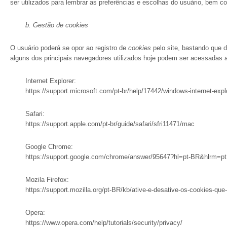
ser utilizados para lembrar as preferências e escolhas do usuário, bem 
b.
Gestão de
cookies
O usuário poderá se opor ao registro de
cookies
pelo site, bastando que 
alguns dos principais navegadores utilizados hoje podem ser acessadas a
Internet Explorer:
https://support.microsoft.com/pt-br/help/17442/windows-internet-exp
Safari:
https://support.apple.com/pt-br/guide/safari/sfri11471/mac
Google Chrome:
https://support.google.com/chrome/answer/95647?hl=pt-BR&hlrm=pt
Mozila Firefox:
https://support.mozilla.org/pt-BR/kb/ative-e-desative-os-cookies-qu
Opera:
https://www.opera.com/help/tutorials/security/privacy/