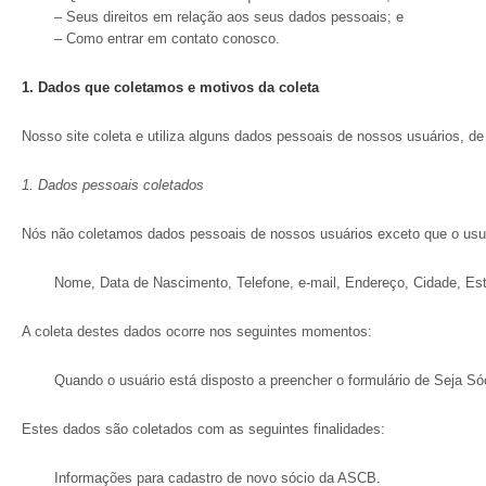
– Seus direitos em relação aos seus dados pessoais; e
– Como entrar em contato conosco.
Os melhores benefícios para o seu lazer!
De
1.
Dados que coletamos e motivos da coleta
Nosso site coleta e utiliza alguns dados pessoais de nossos usuários, d
1. Dados pessoais coletados
Nós não coletamos dados pessoais de nossos usuários exceto que o usuár
Nome, Data de Nascimento, Telefone, e-mail, Endereço, Cidade, Esta
A coleta destes dados ocorre nos seguintes momentos:
Quando o usuário está disposto a preencher o formulário de Seja Só
Estes dados são coletados com as seguintes finalidades:
Os melhores benefícios para o seu lazer!
De
Informações para cadastro de novo sócio da ASCB.